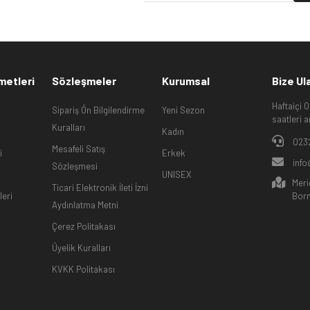
metleri
Sözleşmeler
Kurumsal
Bize Ul
Haftaiçi 
Sipariş Ön Bilgilendirme
Yeni Sezon
saatleri a
Kuralları
Kadın
023
Mesafeli Satış
i
Erkek
info
Sözleşmesi
UNISEX
Meri
Ticari Elektronik İleti İzni
leri
Born
Aydınlatma Metni
Çerez Politakası
Üyelik Kuralları
KVKK Politakası