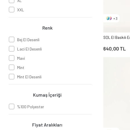
XL
XXL
+ 3
Renk
SQL El Baskılı E
Bej El Desenli
640,00 TL
Laci El Desenli
Mavi
Mint
Mint El Desenli
Kumaş İçeriği
%100 Polyester
Fiyat Aralıkları