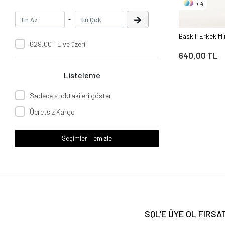
+ 4
-
Baskılı Erkek Mi
629,00 TL ve üzeri
640,00 TL
Listeleme
Sadece stoktakileri göster
Ücretsiz Kargo
Seçimleri Temizle
SQL'E ÜYE OL FIRS