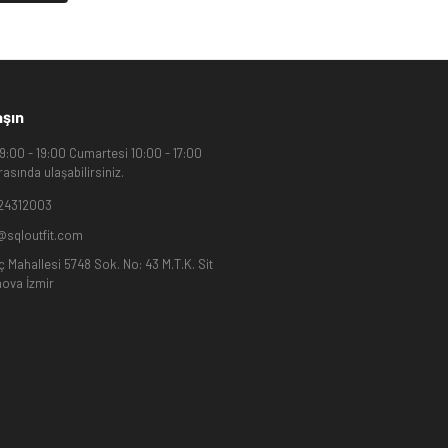
aşın
09:00 - 19:00 Cumartesi 10:00 - 17:00
rasında ulaşabilirsiniz.
24312003
@sqloutfit.com
ç Mahallesi 5748 Sok. No: 43 M.T.K. Sit
ova İzmir