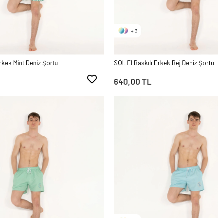
+ 3
rkek Mint Deniz Şortu
SQL El Baskılı Erkek Bej Deniz Şortu
640,00 TL