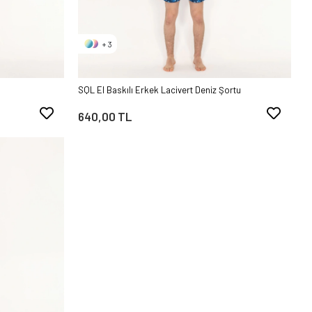
+ 3
SQL El Baskılı Erkek Lacivert Deniz Şortu
640,00 TL