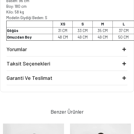
Basen: 96 cm
Boy: 180 cm
Kilo: 58 kg
Modelin Giydiği Beden: S
XS
S
M
L
Göğüs
31 CM
33 CM
35 CM
37 CM
Omuzdan Boy
48 CM
49 CM
49 CM
50 CM
Yorumlar
Taksit Seçenekleri
Garanti Ve Teslimat
Benzer Ürünler