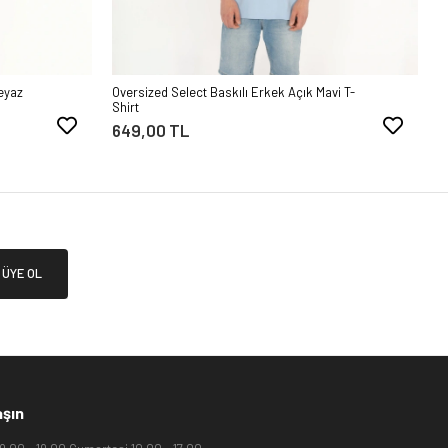
eyaz
Oversized Select Baskılı Erkek Açık Mavi T-
O
Shirt
S
649,00 TL
6
ÜYE OL
aşın