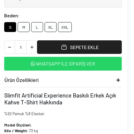
Beden:
S
M
L
XL
XXL
SEPETE EKLE
WHATSAPP İLE SİPARİŞ VER
Ürün Özellikleri
Slimfit Artificial Experience Baskılı Erkek Açık
Kahve T-Shirt Hakkında
%92 Pamuk %8 Elastan
Model Ölçüleri:
Kilo / Weight:
73 kg