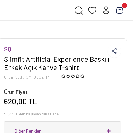
0
SQL
Slimfit Artificial Experience Baskılı
Erkek Açık Kahve T-shirt
Ürün Kodu:
QM-0002-17
Ürün Fiyatı
620,00 TL
59,37 TL 'den başlayan taksitlerle
Diğer Renkler