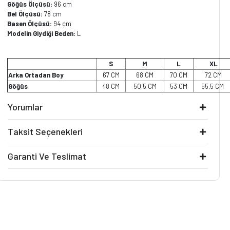
Göğüs Ölçüsü:
96 cm
Bel Ölçüsü:
78 cm
Basen Ölçüsü:
94 cm
Modelin Giydiği Beden:
L
S
M
L
XL
Arka Ortadan Boy
67 CM
68 CM
70 CM
72 CM
Göğüs
48 CM
50,5 CM
53 CM
55,5 CM
Yorumlar
Taksit Seçenekleri
Garanti Ve Teslimat