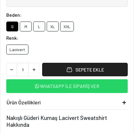
Beden:
S
M
L
XL
XXL
Renk:
Lacivert
SEPETE EKLE
WHATSAPP İLE SİPARİŞ VER
Ürün Özellikleri
Nakışlı Güderi Kumaş Lacivert Sweatshirt
Hakkında